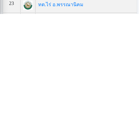
23
ทต.ไร่ อ.พรรณานิคม
24
ทต.เมืองทองท่าแร่ อ.เมืองสกลนคร
25
ทต.ฮางโฮง อ.เมืองสกลนคร
26
ทต.พังโคนศรีจำปา อ.พังโคน
27
ทต.กุดแฮด อ.กุดบาก
28
ทต.กุดไห อ.กุดบาก
29
ทต.กุดเรือคำ อ.วานรนิวาส
30
ทต.งิ้วด่อน อ.เมืองสกลนคร
31
ทต.ธาตุนาเวง อ.เมืองสกลนคร
32
ทต.โพนแพง อ.อากาศอำนวย